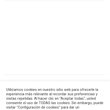
CINE – Aftersun
TEATRO – La vida es sueño
Utilizamos cookies en nuestro sitio web para ofrecerle la
experiencia más relevante al recordar sus preferencias y
visitas repetidas. Al hacer clic en "Aceptar todas", usted
consiente el uso de TODAS las cookies. Sin embargo, puede
Contacto |
Aviso legal
|
Política de privacidad
|
visitar "Configuración de cookies" para dar un