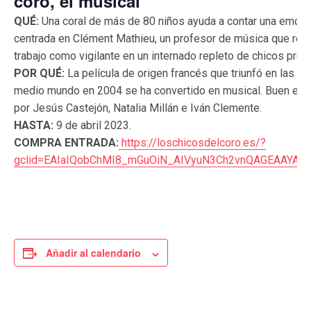
coro, el musical
QUÉ:
Una coral de más de 80 niños ayuda a contar una emocio
centrada en Clément Mathieu, un profesor de música que reci
trabajo como vigilante en un internado repleto de chicos prob
POR QUÉ:
La película de origen francés que triunfó en las sa
medio mundo en 2004 se ha convertido en musical. Buen el
por Jesús Castejón, Natalia Millán e Iván Clemente.
HASTA:
9 de abril 2023.
COMPRA ENTRADA:
https://loschicosdelcoro.es/?
gclid=EAIaIQobChMI8_mGuOiN_AIVyuN3Ch2vnQAGEAAYAS
Añadir al calendario