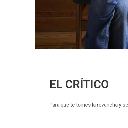
23/09/2022
In
Planes en casa
By
Ga
EL CRÍTICO
Para que te tomes la revancha y sea