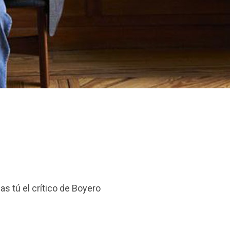
briela Fresán
s tú el crítico de Boyero