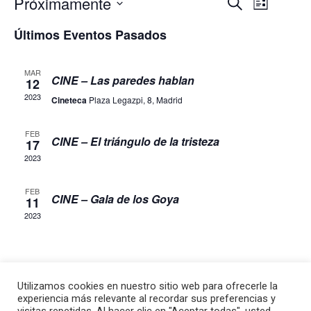
Próximamente
Navegació
Naveg
Buscar
Lista
de
Seleccionar
de
Últimos Eventos Pasados
fecha.
búsqueda
vistas
y
MAR
de
CINE – Las paredes hablan
12
vistas
2023
Event
Cineteca
Plaza Legazpi, 8, Madrid
de
Eventos
FEB
CINE – El triángulo de la tristeza
17
2023
FEB
CINE – Gala de los Goya
11
2023
Utilizamos cookies en nuestro sitio web para ofrecerle la
experiencia más relevante al recordar sus preferencias y