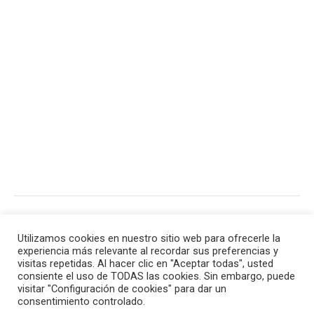
PLAN EN CASA – Locomía
CINE – La maternal
Utilizamos cookies en nuestro sitio web para ofrecerle la
experiencia más relevante al recordar sus preferencias y
visitas repetidas. Al hacer clic en "Aceptar todas", usted
consiente el uso de TODAS las cookies. Sin embargo, puede
Contacto |
Aviso legal
|
Política de privacidad
|
visitar "Configuración de cookies" para dar un
consentimiento controlado.
Política de cookies